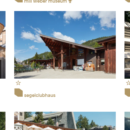
mili weber museum
segelclubhaus