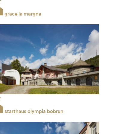
grace la margna
starthaus olympia bobrun