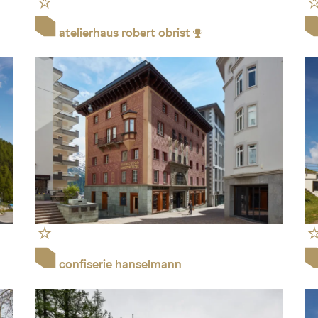
atelierhaus robert obrist
confiserie hanselmann