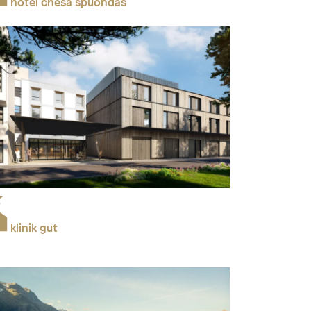
hotel chesa spuondas
klinik gut