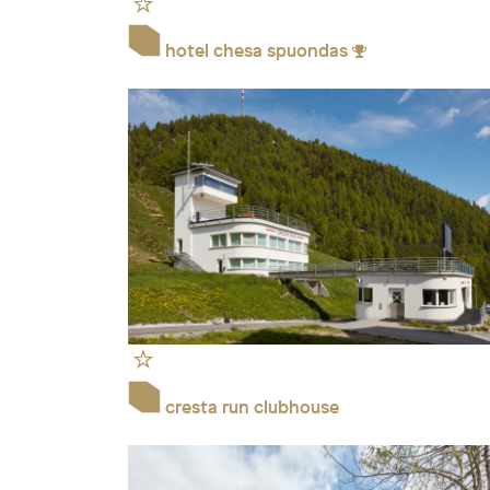
hotel chesa spuondas
cresta run clubhouse