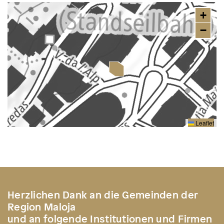
+
−
Leaflet
Herzlichen Dank an die Gemeinden der
Region Maloja
und an folgende Institutionen und Firmen