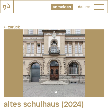
anmelden
de
rm
← zurück
altes schulhaus (2024)