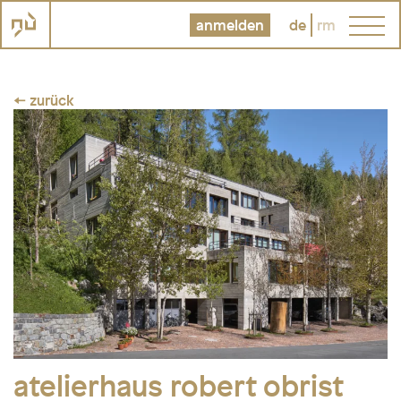
anmelden
de
rm
← zurück
atelierhaus robert obrist