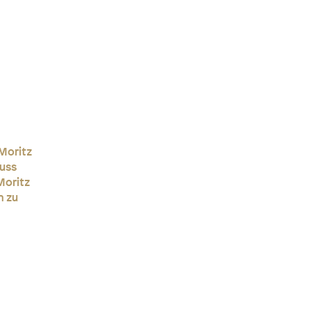
 Moritz
Fuss
Moritz
n zu