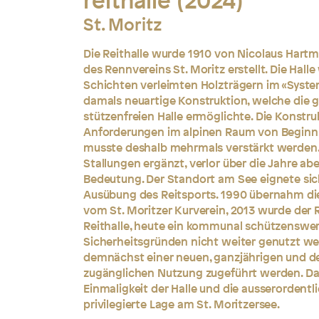
reithalle (2024)
St. Moritz
Die Reithalle wurde 1910 von Nicolaus Hartma
des Rennvereins St. Moritz erstellt. Die Hal
Schichten verleimten Holzträgern im «Syste
damals neuartige Konstruktion, welche die
stützenfreien Halle ermöglichte. Die Konstru
Anforderungen im alpinen Raum von Beginn 
musste deshalb mehrmals verstärkt werden. 
Stallungen ergänzt, verlor über die Jahre abe
Bedeutung. Der Standort am See eignete sich 
Ausübung des Reitsports. 1990 übernahm die
vom St. Moritzer Kurverein, 2013 wurde der Re
Reithalle, heute ein kommunal schützenswer
Sicherheitsgründen nicht weiter genutzt wer
demnächst einer neuen, ganzjährigen und de
zugänglichen Nutzung zugeführt werden. Da
Einmaligkeit der Halle und die ausserordentl
privilegierte Lage am St. Moritzersee.