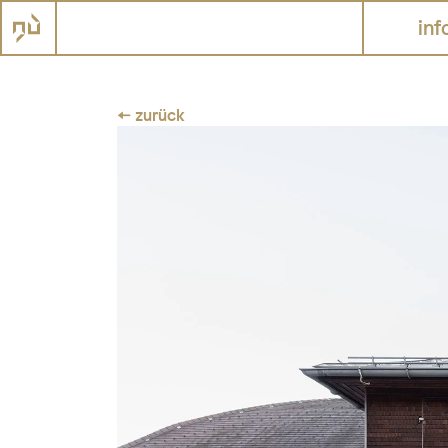
inf
← zurück