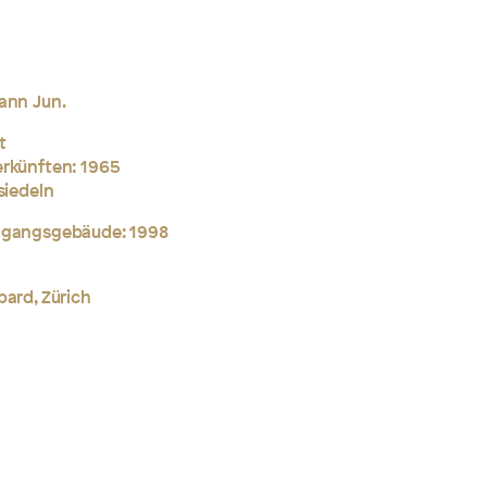
ann Jun.
t
erkünften: 1965
siedeln
ingangsgebäude: 1998
pard, Zürich