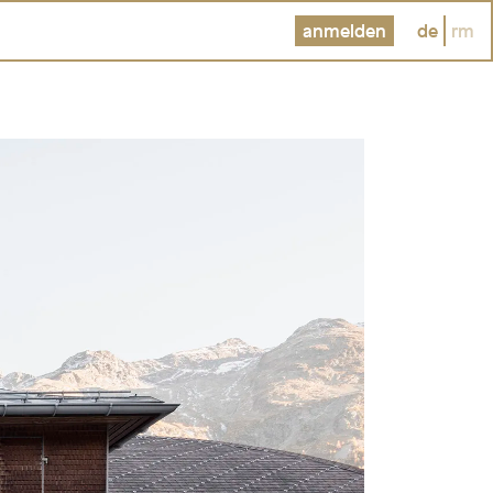
anmelden
de
rm