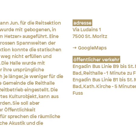
nn Jun. für die Reitsektion
adresse
le wurde mit gebogenen, in
Via Ludains 1
m Hetzer» ausgeführt. Eine
7500 St. Moritz
 grossen Spannweiten der
→ GoogleMaps
ktion konnte die statischen
weg nicht erfüllen und
öffentlicher verkehr
Die Halle wurde mit
Engadin Bus Linie B9 bis St.
r ihre ursprüngliche
Bad, Reithalle - 1 Minute zu 
je länger, je weniger für die
Engadin Bus Linie B1 bis St. 
 Gemeinde die Reithalle
Bad, Kath. Kirche - 5 Minute
itbetrieb eingestellt. Die
Fuss
tes Kulturobjekt, kann aus
den. Sie soll aber
r Öffentlichkeit
für sprechen die räumliche
iche Akustik und die