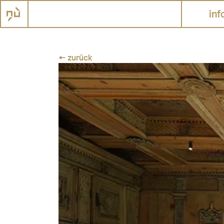
inf
← zurück