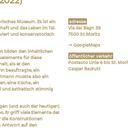
2022)
risches Museum. Es ist ein
adresse
haft und das Leben im Tal.
Via dal Bagn 39
viert und konservatorisch
7500 St.Moritz
→ GoogleMaps
n bilden den inhaltlichen
öffentlicher verkehr
uelemente für diese
Postauto Linie 6 bis St. Mori
elt, als er den
Caspar Badrutt
n beauftragte, ein
artmann musste also ein
en, eine Küche, ein
l und ästhetisch stimmig
gen (und auch der heutigen)
. Er griff viele Elemente der
ür die Konstruktionen
s Antwort auf den