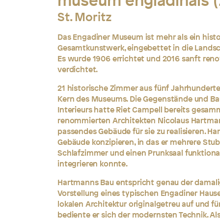
museum engiadinais (
St. Moritz
Das Engadiner Museum ist mehr als ein histo
Gesamtkunstwerk, eingebettet in die Landsc
Es wurde 1906 errichtet und 2016 sanft reno
verdichtet.
21 historische Zimmer aus fünf Jahrhunderte
Kern des Museums. Die Gegenstände und Ba
Interieurs hatte Riet Campell bereits gesamm
renommierten Architekten Nicolaus Hartman
passendes Gebäude für sie zu realisieren. H
Gebäude konzipieren, in das er mehrere Stub
Schlafzimmer und einen Prunksaal funktiona
integrieren konnte.
Hartmanns Bau entspricht genau der damali
Vorstellung eines typischen Engadiner Hauses
lokalen Architektur originalgetreu auf und f
bediente er sich der modernsten Technik. Al