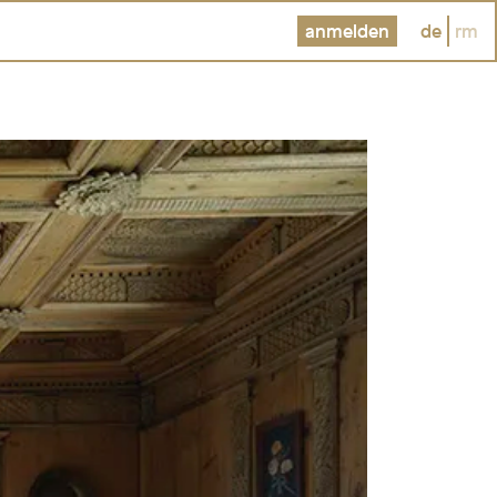
anmelden
de
rm