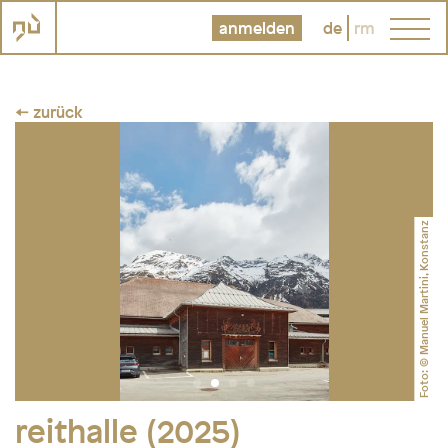
anmelden
de
rm
← zurück
Foto: © Manuel Martini, Konstanz
reithalle (2025)