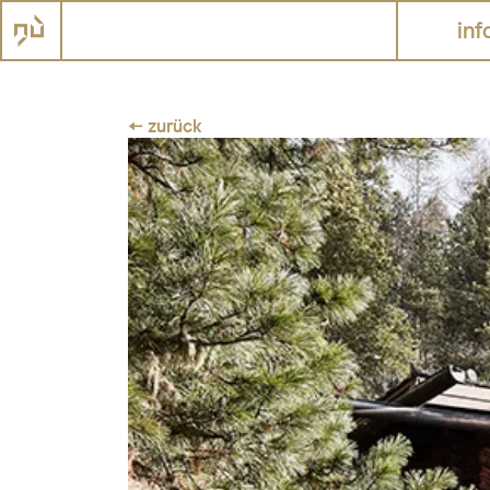
inf
← zurück