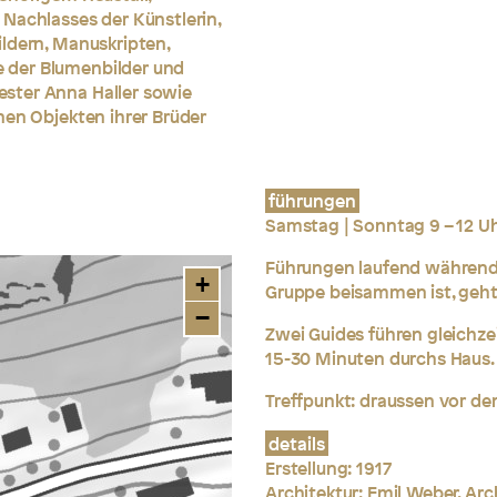
Nachlasses der Künstlerin,
ldern, Manuskripten,
 der Blumenbilder und
ster Anna Haller sowie
nen Objekten ihrer Brüder
führungen
Samstag | Sonntag 9 – 12 U
Führungen laufend während 
+
Gruppe beisammen ist, geht 
−
Zwei Guides führen gleichze
15-30 Minuten durchs Haus.
Treffpunkt: draussen vor d
details
Erstellung: 1917
Architektur: Emil Weber, Ar