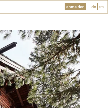
anmelden
de
rm