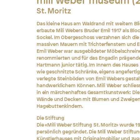
mili weber museum (
St. Moritz
Das kleine Haus am Waldrand mit weitem Bli
erbaute Mili Webers Bruder Emil 1917 als Bl
Sockel. Im Obergeschoss verzahnen sich die
massiven Mauern mit Trichterfenstern und E
Emil Weber war ausgebildeter Möbelschreine
renommierten und für das Engadin prägende
Hartmann junior tätig. Im Innern des Hauses 
wie geschnitzte Schränke, eigens angeferti
verlegte Steinböden von Emil Webers gesta
handwerklichem Können. Mili Weber schlies
in ein märchenhaftes Gesamtkunstwerk: Die
Wände und Decken mit Blumen und Zweigen
Hagebuttenkindern.
Die Stiftung
Die «Mili Weber Stiftung St. Moritz» wurde 1
persönlich gegründet. Die Mili Weber Stiftung
Künstlerhauses mit Originalmobiliar und zug