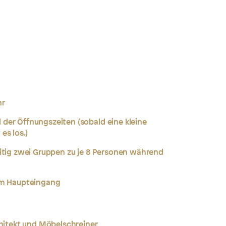
hr
der Öffnungszeiten (sobald eine kleine
es los.)
itig zwei Gruppen zu je 8 Personen während
em Haupteingang
chitekt und Möbelschreiner