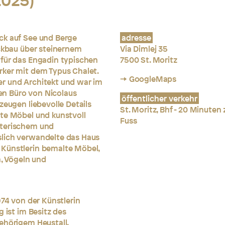
2025)
ck auf See und Berge
adresse
ockbau über steinernem
Via Dimlej 35
 für das Engadin typischen
7500 St. Moritz
rker mit dem Typus Chalet.
→ GoogleMaps
r und Architekt und war im
n Büro von Nicolaus
öffentlicher verkehr
zeugen liebevolle Details
St. Moritz, Bhf - 20 Minuten 
gte Möbel und kunstvoll
Fuss
lterischem und
slich verwandelte das Haus
 Künstlerin bemalte Möbel,
, Vögeln und
974 von der Künstlerin
 ist im Besitz des
ehörigem Heustall,