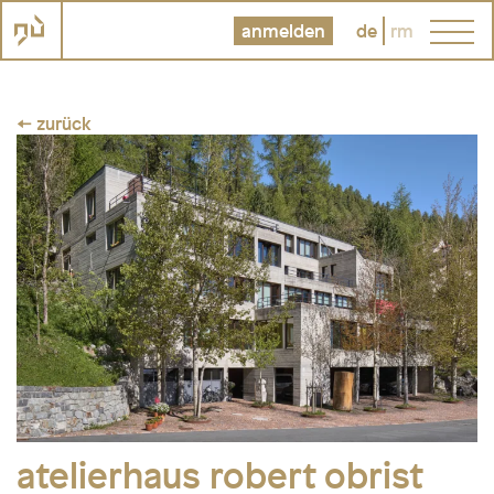
anmelden
de
rm
← zurück
atelierhaus robert obrist