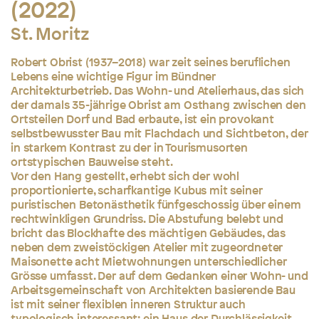
(2022)
St. Moritz
Robert Obrist (1937–2018) war zeit seines beruflichen
Lebens eine wichtige Figur im Bündner
Architekturbetrieb. Das Wohn- und Atelierhaus, das sich
der damals 35-jährige Obrist am Osthang zwischen den
Ortsteilen Dorf und Bad erbaute, ist ein provokant
selbstbewusster Bau mit Flachdach und Sichtbeton, der
in starkem Kontrast zu der in Tourismusorten
ortstypischen Bauweise steht.
Vor den Hang gestellt, erhebt sich der wohl
proportionierte, scharfkantige Kubus mit seiner
puristischen Betonästhetik fünfgeschossig über einem
rechtwinkligen Grundriss. Die Abstufung belebt und
bricht das Blockhafte des mächtigen Gebäudes, das
neben dem zweistöckigen Atelier mit zugeordneter
Maisonette acht Mietwohnungen unterschiedlicher
Grösse umfasst. Der auf dem Gedanken einer Wohn- und
Arbeitsgemeinschaft von Architekten basierende Bau
ist mit seiner flexiblen inneren Struktur auch
typologisch interessant: ein Haus der Durchlässigkeit