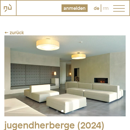
anmelden
de
rm
← zurück
jugendherberge (2024)