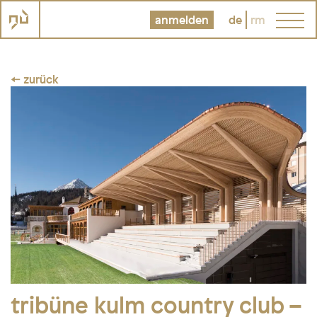
anmelden
de
rm
← zurück
tribüne kulm country club –