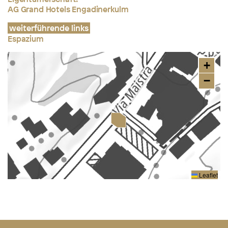
AG Grand Hotels Engadinerkulm
weiterführende links
Espazium
+
−
Leaflet