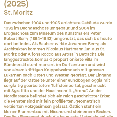
(2025)
St. Moritz
Das zwischen 1904 und 1905 errichtete Gebäude wurde
1992 im Dachgeschoss umgebaut und 2004 im
Erdgeschoss zum Museum des Kunstmalers Peter
Robert Berry (1864–1942) umgenutzt, das sich bis heute
dort befindet. Als Bauherr wirkte Johannes Berry; als
Architekten kommen Nicolaus Hartmann jun. aus St.
Moritz oder Alfons Rocco aus Arosa in Betracht. Die
langgestreckte, kompakt proportionierte Villa im
Bündnerstil steht markant im Dorfzentrum und wird
von einem kräftigen Krüppelwalmdach mit grossen
Lukarnen nach Osten und Westen geprägt. Der Eingang
liegt auf der Ostseite unter einer Rundbogenloggia mit
sorgfältig gearbeitetem Tuffsteinportal, geschmückt
mit Sgraffito und der Hausinschrift „Arona“. An der
Nordfassade befindet sich ein reich geschnitzter Erker,
die Fenster sind mit fein profilierten, geometrisch
verzierten Holzgesimsen gefasst. Östlich steht ein
kleiner Brunnenbau mit Nische und steinernem Becken.
Der Bau überzeugt durch die bewusste Materialwahl, die