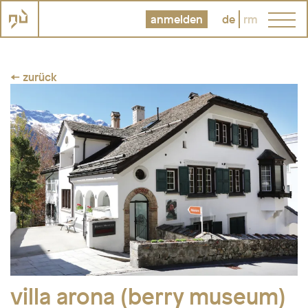
anmelden
de
rm
← zurück
villa arona (berry museum)