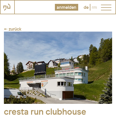
anmelden
de
rm
← zurück
cresta run clubhouse