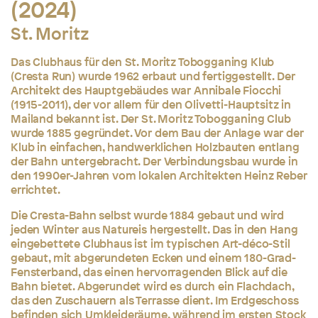
(2024)
St. Moritz
Das Clubhaus für den St. Moritz Tobogganing Klub
(Cresta Run) wurde 1962 erbaut und fertiggestellt. Der
Architekt des Hauptgebäudes war Annibale Fiocchi
(1915-2011), der vor allem für den Olivetti-Hauptsitz in
Mailand bekannt ist. Der St. Moritz Tobogganing Club
wurde 1885 gegründet. Vor dem Bau der Anlage war der
Klub in einfachen, handwerklichen Holzbauten entlang
der Bahn untergebracht. Der Verbindungsbau wurde in
den 1990er-Jahren vom lokalen Architekten Heinz Reber
errichtet.
Die Cresta-Bahn selbst wurde 1884 gebaut und wird
jeden Winter aus Natureis hergestellt. Das in den Hang
eingebettete Clubhaus ist im typischen Art-déco-Stil
gebaut, mit abgerundeten Ecken und einem 180-Grad-
Fensterband, das einen hervorragenden Blick auf die
Bahn bietet. Abgerundet wird es durch ein Flachdach,
das den Zuschauern als Terrasse dient. Im Erdgeschoss
befinden sich Umkleideräume, während im ersten Stock