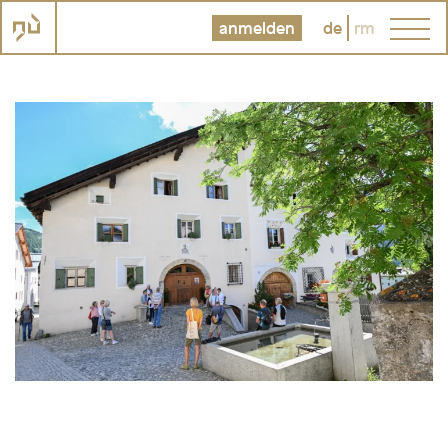
anmelden
de
rm