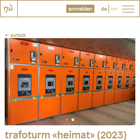
anmelden
de
rm
← zurück
trafoturm «heimat» (2023)