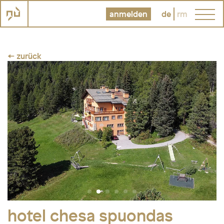
anmelden
de
rm
← zurück
hotel chesa spuondas