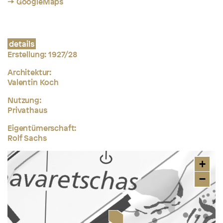
→ GoogleMaps
details
Erstellung: 1927/28
Architektur:
Valentin Koch
Nutzung:
Privathaus
Eigentümerschaft:
Rolf Sachs
+
−