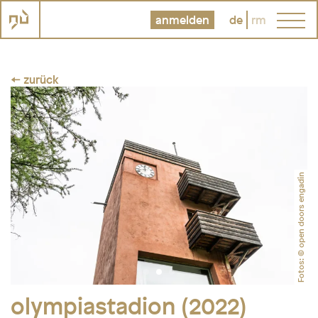
anmelden
de
rm
← zurück
Fotos: © open doors engadin
olympiastadion (2022)