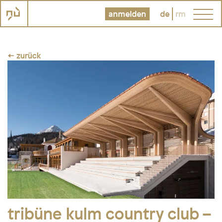
anmelden
de
rm
← zurück
tribüne kulm country club –