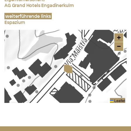
AG Grand Hotels Engadinerkulm
weiterführende links
Espazium
+
−
Leaflet