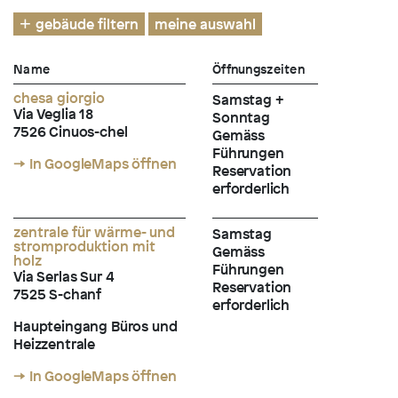
gebäude filtern
meine auswahl
Name
Öffnungszeiten
chesa giorgio
Samstag +
Via Veglia 18
Sonntag
7526 Cinuos-chel
Gemäss
Führungen
→ In GoogleMaps öffnen
Reservation
erforderlich
zentrale für wärme- und
Samstag
stromproduktion mit
Gemäss
holz
Führungen
Via Serlas Sur 4
Reservation
7525 S-chanf
erforderlich
Haupteingang Büros und
Heizzentrale
→ In GoogleMaps öffnen