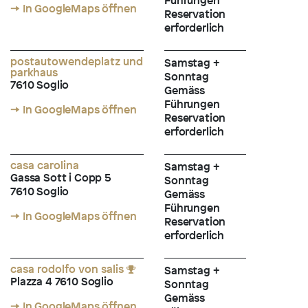
Führungen
→ In GoogleMaps öffnen
Reservation
erforderlich
postautowendeplatz und
Samstag +
parkhaus
Sonntag
7610 Soglio
Gemäss
Führungen
→ In GoogleMaps öffnen
Reservation
erforderlich
casa carolina
Samstag +
Gassa Sott i Copp 5
Sonntag
7610 Soglio
Gemäss
Führungen
→ In GoogleMaps öffnen
Reservation
erforderlich
casa rodolfo von salis
Samstag +
Plazza 4 7610 Soglio
Sonntag
Gemäss
→ In GoogleMaps öffnen