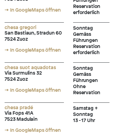
Führungen
Reservation
→ In GoogleMaps öffnen
erforderlich
chesa gregori
Sonntag
San Bastiaun, Stradun 60
Gemäss
7524 Zuoz
Führungen
Reservation
→ In GoogleMaps öffnen
erforderlich
chesa suot aquadotas
Sonntag
Via Surmulins 32
Gemäss
7524 Zuoz
Führungen
Ohne
→ In GoogleMaps öffnen
Reservation
chesa pradé
Samstag +
Via Fops 41A
Sonntag
7523 Madulain
13 - 17 Uhr
→ In GoogleMaps öffnen