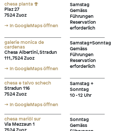
chesa planta
Samstag
Plaz 27
Gemäss
7524 Zuoz
Führungen
Reservation
→ In GoogleMaps öffnen
erforderlich
galerie monica de
Samstag+Sonntag
cardenas
Gemäss
Chesa Albertini, Stradun
Führungen
111, 7524 Zuoz
Reservation
erforderlich
→ In GoogleMaps öffnen
chesa e talvo schech
Samstag +
Stradun 116
Sonntag
7524 Zuoz
10 - 12 Uhr
→ In GoogleMaps öffnen
chesa mariöl sur
Sonntag
Via Mezzaun 1
Gemäss
7524 Zuoz