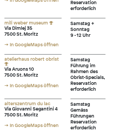
→ In GoogleMaps öffnen
Reservation
erforderlich
mili weber museum
Samstag +
Via Dimlej 35
Sonntag
7500 St. Moritz
9 - 12 Uhr
→ In GoogleMaps öffnen
atelierhaus robert obrist
Samstag
Führung im
Via Aruons 10
Rahmen des
7500 St. Moritz
Obrist-Specials,
Reservation
→ In GoogleMaps öffnen
erforderlich
alterszentrum du lac
Samstag
Via Giovanni Segantini 4
Gemäss
7500 St. Moritz
Führungen
Reservation
→ In GoogleMaps öffnen
erforderlich