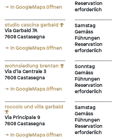
Reservation
→ In GoogleMaps öffnen
erforderlich
studio cascina garbald
Samstag
Via Garbald 7A
Gemäss
7608 Castasegna
Führungen
Reservation
→ In GoogleMaps öffnen
erforderlich
wohnsiedlung brentan
Sonntag
Via d’la Centrale 3
Gemäss
7608 Castasegna
Führungen
Reservation
→ In GoogleMaps öffnen
erforderlich
roccolo und villa garbald
Samstag
Gemäss
Via Principale 9
Führungen
7608 Castasegna
Reservation
erforderlich
→ In GoogleMaps öffnen