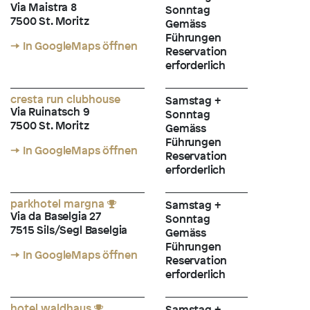
Via Maistra 8
Sonntag
7500 St. Moritz
Gemäss
Führungen
→ In GoogleMaps öffnen
Reservation
erforderlich
cresta run clubhouse
Samstag +
Via Ruinatsch 9
Sonntag
7500 St. Moritz
Gemäss
Führungen
→ In GoogleMaps öffnen
Reservation
erforderlich
parkhotel margna
Samstag +
Via da Baselgia 27
Sonntag
7515 Sils/Segl Baselgia
Gemäss
Führungen
→ In GoogleMaps öffnen
Reservation
erforderlich
hotel waldhaus
Samstag +