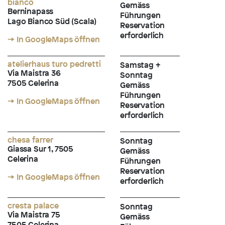
bianco
Gemäss
Berninapass
Führungen
Lago Bianco Süd (Scala)
Reservation
erforderlich
→ In GoogleMaps öffnen
atelierhaus turo pedretti
Samstag +
Via Maistra 36
Sonntag
7505 Celerina
Gemäss
Führungen
→ In GoogleMaps öffnen
Reservation
erforderlich
chesa farrer
Sonntag
Giassa Sur 1, 7505
Gemäss
Celerina
Führungen
Reservation
→ In GoogleMaps öffnen
erforderlich
cresta palace
Sonntag
Via Maistra 75
Gemäss
7505 Celerina