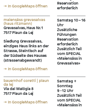
Reservation
→ In GoogleMaps öffnen
erforderlich
maiensäss grevasalvas
Samstag 10 – 16
(haus ritzmann)
Uhr
Grevasalvas, Haus Nr. 1
Zusätzliche
7517 Plaun da Lej
Führungen
Reservation
Siedlung Grevasalvas,
erforderlich
einziges Haus links an der
Zusätzlich Teil
Strasse, Steintisch auf
vom SPECIAL
der Südseite des Hauses
«Maiensäss in
(strassenabgewandt)
Grevasalvas»
→ In GoogleMaps öffnen
bauernhof coretti | plaun
Samstag +
da lej
Sonntag
Via dal Malögia 8
9 - 12 Uhr
7517 Plaun da Lej
Zusätzlich Teil
vom SPECIAL
→ In GoogleMaps öffnen
«Maiensäss in