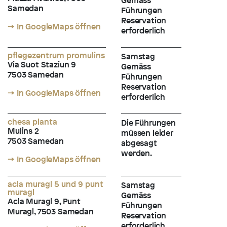
Gemäss
Samedan
Führungen
Reservation
→ In GoogleMaps öffnen
erforderlich
pflegezentrum promulins
Samstag
Via Suot Staziun 9
Gemäss
7503 Samedan
Führungen
Reservation
→ In GoogleMaps öffnen
erforderlich
chesa planta
Die Führungen
Mulins 2
müssen leider
7503 Samedan
abgesagt
werden.
→ In GoogleMaps öffnen
acla muragl 5 und 9 punt
Samstag
muragl
Gemäss
Acla Muragl 9, Punt
Führungen
Muragl, 7503 Samedan
Reservation
erforderlich