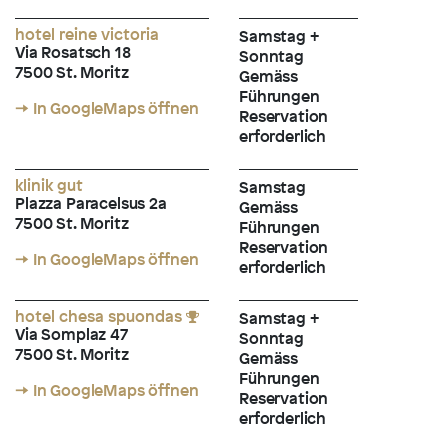
hotel reine victoria
Samstag +
Via Rosatsch 18
Sonntag
7500 St. Moritz
Gemäss
Führungen
→ In GoogleMaps öffnen
Reservation
erforderlich
klinik gut
Samstag
Plazza Paracelsus 2a
Gemäss
7500 St. Moritz
Führungen
Reservation
→ In GoogleMaps öffnen
erforderlich
hotel chesa spuondas
Samstag +
Via Somplaz 47
Sonntag
7500 St. Moritz
Gemäss
Führungen
→ In GoogleMaps öffnen
Reservation
erforderlich