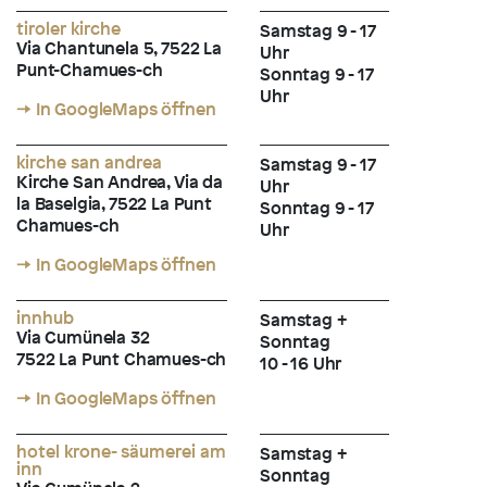
tiroler kirche
Samstag 9 - 17
Via Chantunela 5, 7522 La
Uhr
Punt-Chamues-ch
Sonntag 9 - 17
Uhr
→ In GoogleMaps öffnen
kirche san andrea
Samstag 9 - 17
Kirche San Andrea, Via da
Uhr
la Baselgia, 7522 La Punt
Sonntag 9 - 17
Chamues-ch
Uhr
→ In GoogleMaps öffnen
innhub
Samstag +
Via Cumünela 32
Sonntag
7522 La Punt Chamues-ch
10 - 16 Uhr
→ In GoogleMaps öffnen
hotel krone- säumerei am
Samstag +
inn
Sonntag