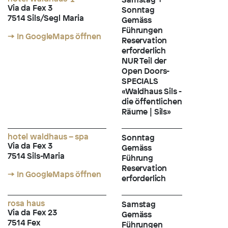
Via da Fex 3
Sonntag
7514 Sils/Segl Maria
Gemäss
Führungen
→ In GoogleMaps öffnen
Reservation
erforderlich
NUR Teil der
Open Doors-
SPECIALS
«Waldhaus Sils -
die öffentlichen
Räume | Sils»
hotel waldhaus – spa
Sonntag
Via da Fex 3
Gemäss
7514 Sils-Maria
Führung
Reservation
→ In GoogleMaps öffnen
erforderlich
rosa haus
Samstag
Via da Fex 23
Gemäss
7514 Fex
Führungen