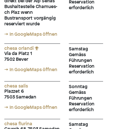
direkt bei der Alp Serlas
Reservation
Bushaltestelle Chamues-
erforderlich
ch Plaz wenn
Bustransport vorgängig
reserviert wurde
→ In GoogleMaps öffnen
chesa orlandi
Samstag
Via da Platz 1
Gemäss
7502 Bever
Führungen
Reservation
→ In GoogleMaps öffnen
erforderlich
chesa salis
Sonntag
Plazzet 6
Gemäss
7503 Samedan
Führungen
Reservation
→ In GoogleMaps öffnen
erforderlich
chesa flurina
Samstag
Crusch 68, 7503 Samedan