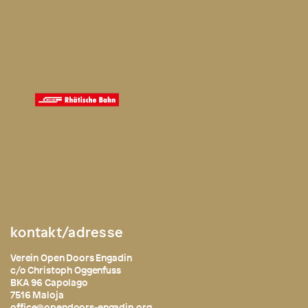
kontakt/adresse
Verein Open Doors Engadin
c/o Christoph Oggenfuss
BKA 96 Capolago
7516 Maloja
office@opendoors-engadin.org