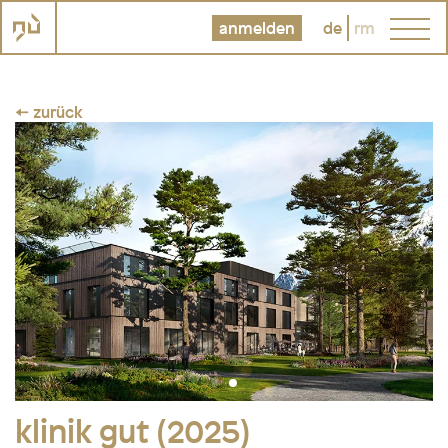
anmelden
de
rm
← zurück
klinik gut (2025)