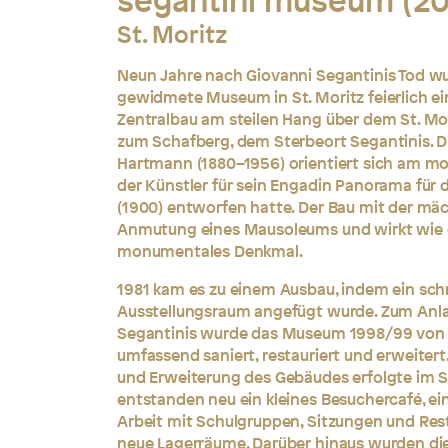
segantini museum (20
St. Moritz
Neun Jahre nach Giovanni Segantinis Tod w
gewidmete Museum in St. Moritz feierlich e
Zentralbau am steilen Hang über dem St. Mo
zum Schafberg, dem Sterbeort Segantinis. Di
Hartmann (1880–1956) orientiert sich am m
der Künstler für sein Engadin Panorama für d
(1900) entworfen hatte. Der Bau mit der mä
Anmutung eines Mausoleums und wirkt wie 
monumentales Denkmal.
1981 kam es zu einem Ausbau, indem ein sch
Ausstellungsraum angefügt wurde. Zum Anla
Segantinis wurde das Museum 1998/99 von 
umfassend saniert, restauriert und erweiter
und Erweiterung des Gebäudes erfolgte im 
entstanden neu ein kleines Besuchercafé, e
Arbeit mit Schulgruppen, Sitzungen und Res
neue Lagerräume. Darüber hinaus wurden die