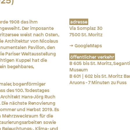
25)
urde 1908 das ihm
adresse
ingeweiht. Der imposante
Via Somplaz 30
ritzersee weist nach Osten,
7500 St. Moritz
e Architektur von Nicolaus
→ GoogleMaps
onumentalen Pavillon, den
ie Pariser Weltausstellung
öffentlicher verkehr
chtigen Kuppel hat die
B 605 bis St. Moritz, Seganti
ein begehbares,
Museum
B 601 | 602 bis St. Moritz Ba
Aruons - 7 Minuten zu Fuss
maler, bogenförmiger
ss des 100. Todestages
Architekt Hans-Jörg Ruch
t. Die nächste Renovierung
Sommer und Herbst 2019. Es
in Mehrzweckraum für die
taurierungsarbeiten sowie
 Beleuchtungs‑, Klima- und