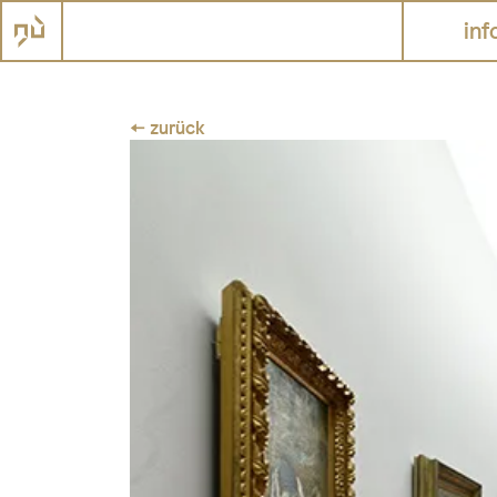
inf
← zurück