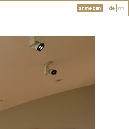
anmelden
de
rm