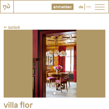
anmelden
de
rm
← zurück
villa flor