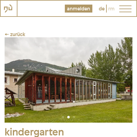
anmelden
de
rm
← zurück
kindergarten