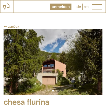
anmelden
de
rm
← zurück
chesa flurina