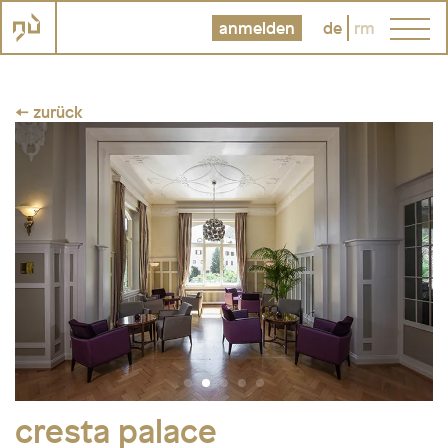
anmelden
de
rm
← zurück
cresta palace