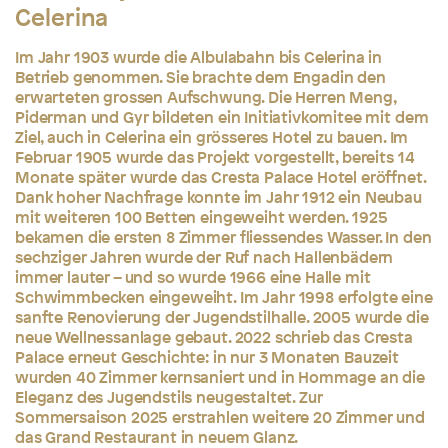
Celerina
Im Jahr 1903 wurde die Albulabahn bis Celerina in
Betrieb genommen. Sie brachte dem Engadin den
erwarteten grossen Aufschwung. Die Herren Meng,
Piderman und Gyr bildeten ein Initiativkomitee mit dem
Ziel, auch in Celerina ein grösseres Hotel zu bauen. Im
Februar 1905 wurde das Projekt vorgestellt, bereits 14
Monate später wurde das Cresta Palace Hotel eröffnet.
Dank hoher Nachfrage konnte im Jahr 1912 ein Neubau
mit weiteren 100 Betten eingeweiht werden. 1925
bekamen die ersten 8 Zimmer fliessendes Wasser. In den
sechziger Jahren wurde der Ruf nach Hallenbädern
immer lauter – und so wurde 1966 eine Halle mit
Schwimmbecken eingeweiht. Im Jahr 1998 erfolgte eine
sanfte Renovierung der Jugendstilhalle. 2005 wurde die
neue Wellnessanlage gebaut. 2022 schrieb das Cresta
Palace erneut Geschichte: in nur 3 Monaten Bauzeit
wurden 40 Zimmer kernsaniert und in Hommage an die
Eleganz des Jugendstils neugestaltet. Zur
Sommersaison 2025 erstrahlen weitere 20 Zimmer und
das Grand Restaurant in neuem Glanz.