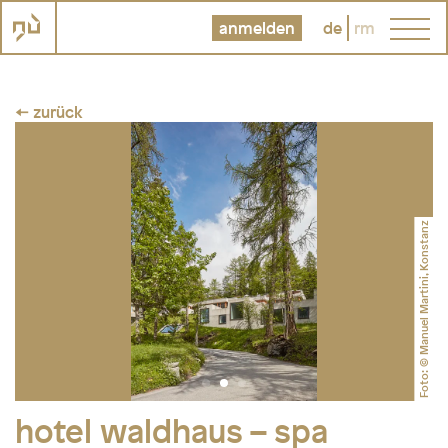
anmelden
de
rm
← zurück
Foto: © Manuel Martini, Konstanz
hotel waldhaus – spa