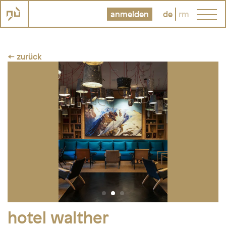
anmelden
de
rm
← zurück
hotel walther