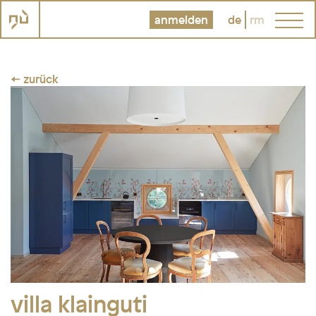
anmelden
de
rm
← zurück
villa klainguti