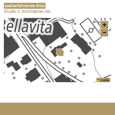
weiterführende links
Studio C Architekten AG
+
−
Leaflet