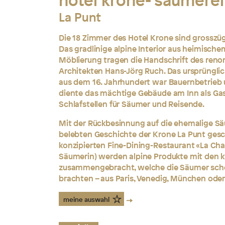
hotel krone- säumerei
La Punt
Die 18 Zimmer des Hotel Krone sind grosszü
Das gradlinige alpine Interior aus heimische
Möblierung tragen die Handschrift des ren
Architekten Hans-Jörg Ruch. Das ursprüngli
aus dem 16. Jahrhundert war Bauernbetrieb 
diente das mächtige Gebäude am Inn als Ga
Schlafstellen für Säumer und Reisende.
Mit der Rückbesinnung auf die ehemalige Sä
belebten Geschichte der Krone La Punt ges
konzipierten Fine-Dining-Restaurant «La Chav
Säumerin) werden alpine Produkte mit den k
zusammengebracht, welche die Säumer scho
brachten – aus Paris, Venedig, München oder 
meine auswahl