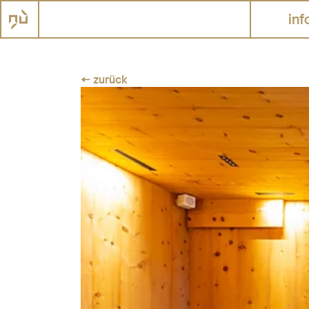
inf
← zurück