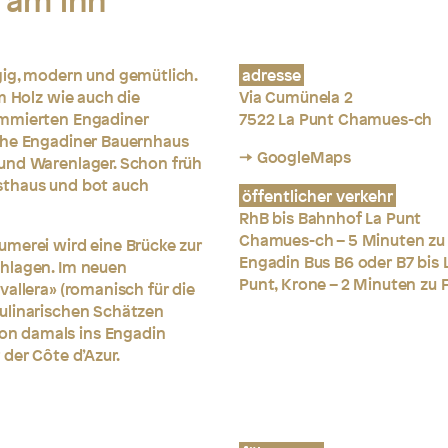
 am inn
gig, modern und gemütlich.
adresse
m Holz wie auch die
Via Cumünela 2
ommierten Engadiner
7522 La Punt Chamues-ch
che Engadiner Bauernhaus
→ GoogleMaps
und Warenlager. Schon früh
sthaus und bot auch
öffentlicher verkehr
RhB bis Bahnhof La Punt
Chamues-ch – 5 Minuten zu
umerei wird eine Brücke zur
Engadin Bus B6 oder B7 bis 
chlagen. Im neuen
Punt, Krone – 2 Minuten zu 
allera» (romanisch für die
ulinarischen Schätzen
n damals ins Engadin
der Côte d’Azur.