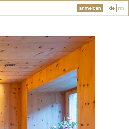
anmelden
de
rm