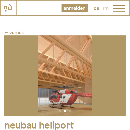
anmelden
de
rm
← zurück
neubau heliport