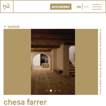
Foto @ Buch Close-up, Ruch & Partner Architekten (C): F. Simonetti, Brunate IT
anmelden
de
rm
← zurück
chesa farrer