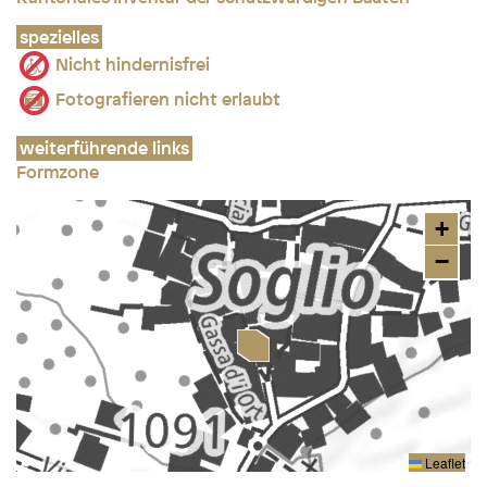
spezielles
Nicht hindernisfrei
Fotografieren nicht erlaubt
weiterführende links
Formzone
+
−
Leaflet