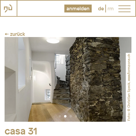
anmelden
de
rm
← zurück
Foto: © Christian Speck, www.formzone.ch
casa 31