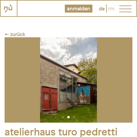
anmelden
de
rm
← zurück
atelierhaus turo pedretti