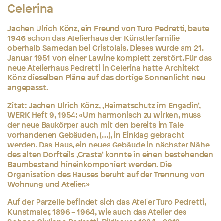
Celerina
Jachen Ulrich Könz, ein Freund von Turo Pedretti, baute
1946 schon das Atelierhaus der Künstlerfamilie
oberhalb Samedan bei Cristolais. Dieses wurde am 21.
Januar 1951 von einer Lawine komplett zerstört. Für das
neue Atelierhaus Pedretti in Celerina hatte Architekt
Könz dieselben Pläne auf das dortige Sonnenlicht neu
angepasst.
Zitat: Jachen Ulrich Könz, ‚Heimatschutz im Engadin‘,
WERK Heft 9, 1954: «
Um harmonisch zu wirken, muss
der neue Baukörper auch mit den bereits im Tale
vorhandenen Gebäuden, (…), in Einklag gebracht
werden. Das Haus, ein neues Gebäude in nächster Nähe
des alten Dorfteils ‚Crasta‘ konnte in einen bestehenden
Baumbestand hineinkomponiert werden. Die
Organisation des Hauses beruht auf der Trennung von
Wohnung und Atelier.»
Auf der Parzelle befindet sich das Atelier Turo Pedretti,
Kunstmaler, 1896 – 1964, wie auch das Atelier des