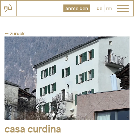
anmelden
de
rm
← zurück
casa curdina