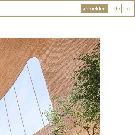
anmelden
de
rm