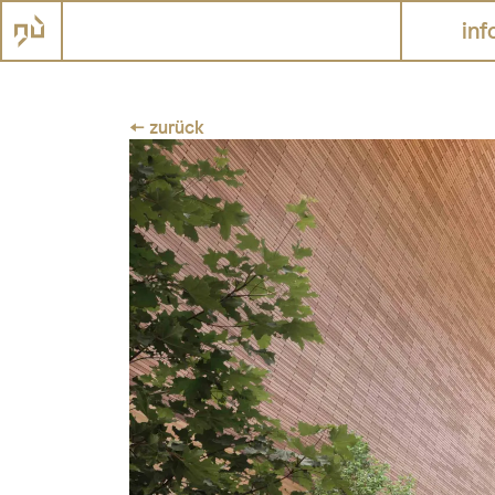
inf
← zurück