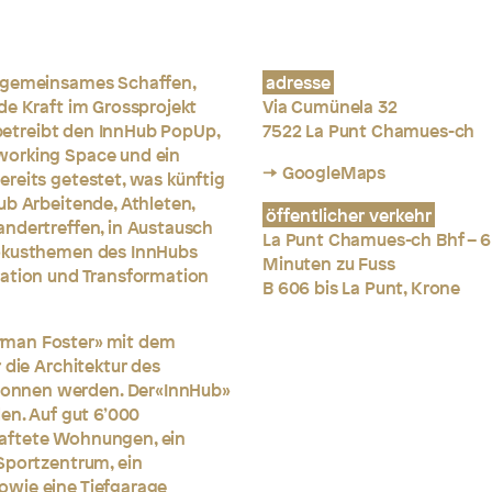
, gemeinsames Schaffen,
adresse
de Kraft im Grossprojekt
Via Cumünela 32
e betreibt den InnHub PopUp,
7522 La Punt Chamues-ch
working Space und ein
→ GoogleMaps
reits getestet, was künftig
ub Arbeitende, Athleten,
öffentlicher verkehr
andertreffen, in Austausch
La Punt Chamues-ch Bhf – 6
Fokusthemen des InnHubs
Minuten zu Fuss
vation und Transformation
B 606 bis La Punt, Krone
rman Foster» mit dem
 die Architektur des
onnen werden. Der«InnHub»
en. Auf gut 6’000
aftete Wohnungen, ein
Sportzentrum, ein
owie eine Tiefgarage