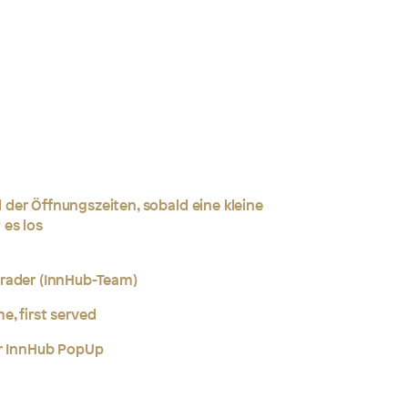
der Öffnungszeiten, sobald eine kleine
 es los
rader (InnHub-Team)
e, first served
er InnHub PopUp