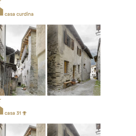
casa curdina
casa 31