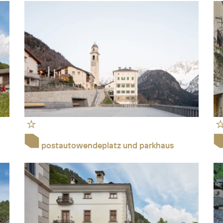
postautowendeplatz und parkhaus