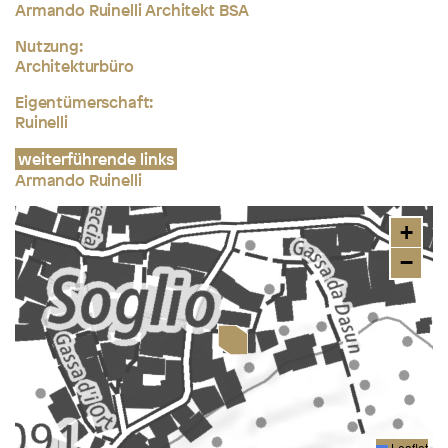
Armando Ruinelli Architekt BSA
Nutzung:
Architekturbüro
Eigentümerschaft:
Ruinelli
weiterführende links
Armando Ruinelli
+
−
Leaflet