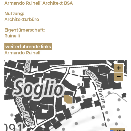
Armando Ruinelli Architekt BSA
Nutzung:
Architekturbüro
Eigentümerschaft:
Ruinelli
weiterführende links
Armando Ruinelli
+
−
Leaflet