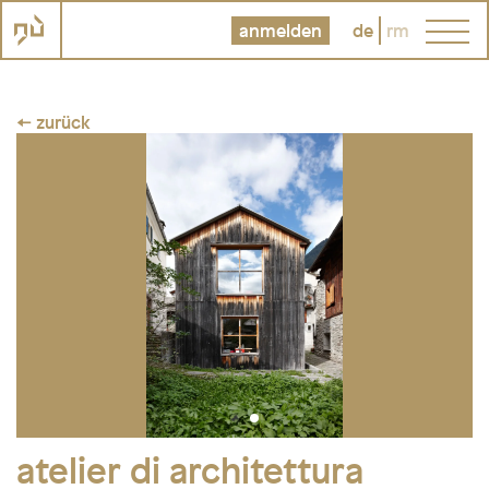
anmelden
de
rm
← zurück
atelier di architettura