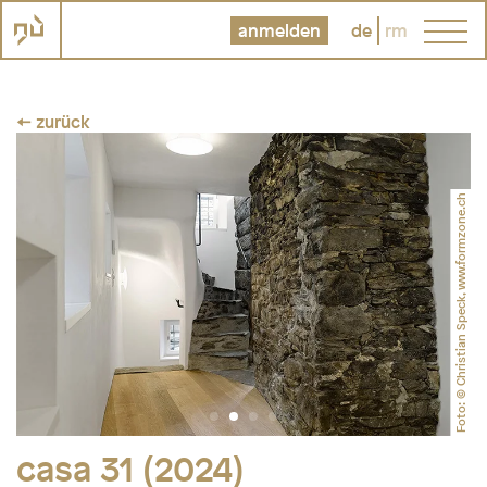
anmelden
de
rm
← zurück
Foto: © Christian Speck, www.formzone.ch
casa 31 (2024)