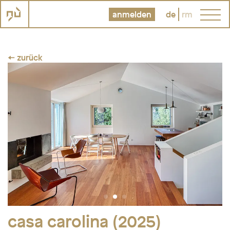
anmelden
de
rm
← zurück
casa carolina (2025)