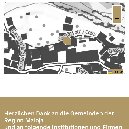
+
−
Leaflet
Herzlichen Dank an die Gemeinden der
Region Maloja
und an folgende Institutionen und Firmen