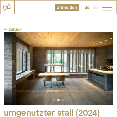
anmelden
de
rm
← zurück
umgenutzter stall (2024)