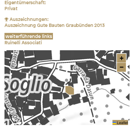
Eigentümerschaft:
Privat
Auszeichnungen:
Auszeichnung Gute Bauten Graubünden 2013
weiterführende links
Ruinelli Associati
+
−
Leaflet