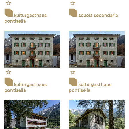
kulturgasthaus
scuola secondaria
pontisella
kulturgasthaus
kulturgasthaus
pontisella
pontisella