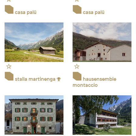
casa palü
casa palü
stalla martinenga
hausensemble
montaccio