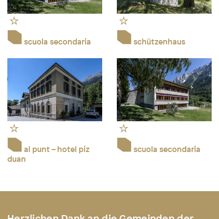
scuola secondaria
schützenhaus
al punt – hotel piz
scuola secondaria
duan
Herzlichen Dank an die Gemeinden der