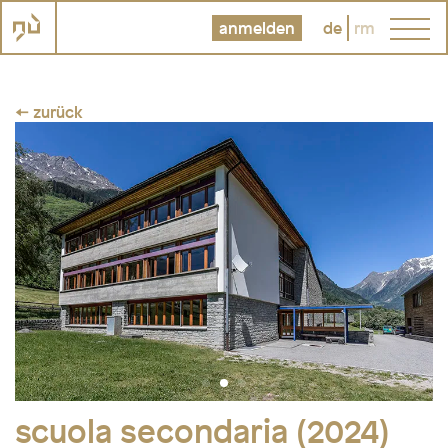
anmelden
de
rm
← zurück
scuola secondaria (2024)