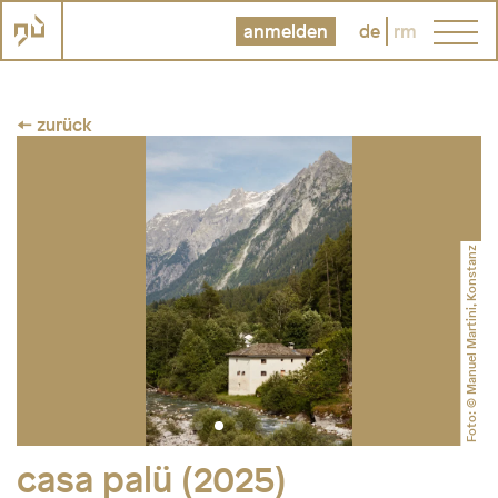
anmelden
de
rm
← zurück
Foto: © Manuel Martini, Konstanz
casa palü (2025)