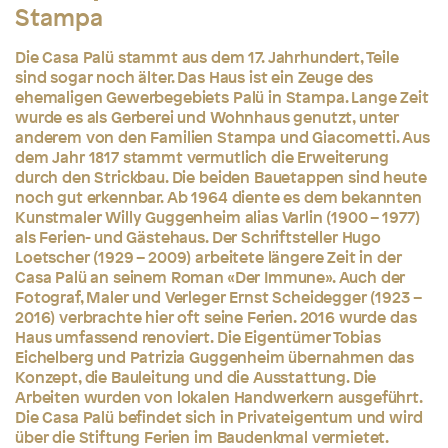
Stampa
Die Casa Palü stammt aus dem 17. Jahrhundert, Teile
sind sogar noch älter. Das Haus ist ein Zeuge des
ehemaligen Gewerbegebiets Palü in Stampa. Lange Zeit
wurde es als Gerberei und Wohnhaus genutzt, unter
anderem von den Familien Stampa und Giacometti. Aus
dem Jahr 1817 stammt vermutlich die Erweiterung
durch den Strickbau. Die beiden Bauetappen sind heute
noch gut erkennbar. Ab 1964 diente es dem bekannten
Kunstmaler Willy Guggenheim alias Varlin (1900 – 1977)
als Ferien- und Gästehaus. Der Schriftsteller Hugo
Loetscher (1929 – 2009) arbeitete längere Zeit in der
Casa Palü an seinem Roman «Der Immune». Auch der
Fotograf, Maler und Verleger Ernst Scheidegger (1923 –
2016) verbrachte hier oft seine Ferien. 2016 wurde das
Haus umfassend renoviert. Die Eigentümer Tobias
Eichelberg und Patrizia Guggenheim übernahmen das
Konzept, die Bauleitung und die Ausstattung. Die
Arbeiten wurden von lokalen Handwerkern ausgeführt.
Die Casa Palü befindet sich in Privateigentum und wird
über die Stiftung Ferien im Baudenkmal vermietet.