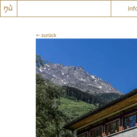
inf
← zurück