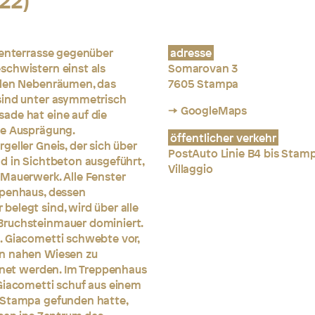
22)
nenterrasse gegenüber
adresse
schwistern einst als
Somarovan 3
llen Nebenräumen, das
7605 Stampa
sind unter asymmetrisch
→ GoogleMaps
ade hat eine auf die
le Ausprägung.
öffentlicher verkehr
eller Gneis, der sich über
PostAuto Linie B4 bis Stamp
d in Sichtbeton ausgeführt,
Villaggio
 Mauerwerk. Alle Fenster
ppenhaus, dessen
belegt sind, wird über alle
Bruchsteinmauer dominiert.
. Giacometti schwebte vor,
en nahen Wiesen zu
chnet werden. Im Treppenhaus
 Giacometti schuf aus einem
n Stampa gefunden hatte,