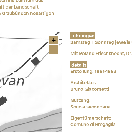
esen ins Zentrum des
it der Landschaft
on Graubünden neuartigen
führungen
+
Samstag + Sonntag jeweils 
−
Mit Roland Frischknecht, Dr.
details
Erstellung:
1961-1963
Architektur:
Bruno Giacometti
Nutzung:
Scuola secondaria
Eigentümerschaft:
Comune di Bregaglia