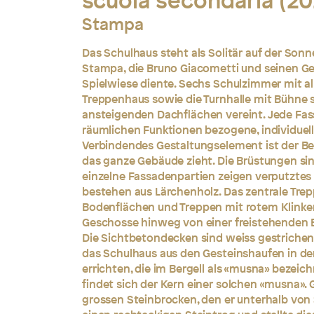
scuola secondaria (20
Stampa
Das Schulhaus steht als Solitär auf der Son
Stampa, die Bruno Giacometti und seinen Ge
Spielwiese diente. Sechs Schulzimmer mit a
Treppenhaus sowie die Turnhalle mit Bühne 
ansteigenden Dachflächen vereint. Jede Fass
räumlichen Funktionen bezogene, individuel
Verbindendes Gestaltungselement ist der Berg
das ganze Gebäude zieht. Die Brüstungen sin
einzelne Fassadenpartien zeigen verputztes
bestehen aus Lärchenholz. Das zentrale Tre
Bodenflächen und Treppen mit rotem Klinker 
Geschosse hinweg von einer freistehenden 
Die Sichtbetondecken sind weiss gestrichen
das Schulhaus aus den Gesteinshaufen in d
errichten, die im Bergell als «musna» bezei
findet sich der Kern einer solchen «musna».
grossen Steinbrocken, den er unterhalb vo