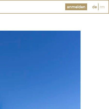
anmelden
de
rm