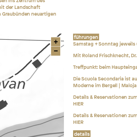
esen ins Zentrum des
it der Landschaft
on Graubünden neuartigen
führungen
+
Samstag + Sonntag jeweils 
−
Mit Roland Frischknecht, Dr.
Treffpunkt: beim Haupteing
Die Scuola Secondaria ist a
Moderne im Bergell | Maloja
Details & Reservationen zum
HIER
Details & Reservationen zum
HIER
details