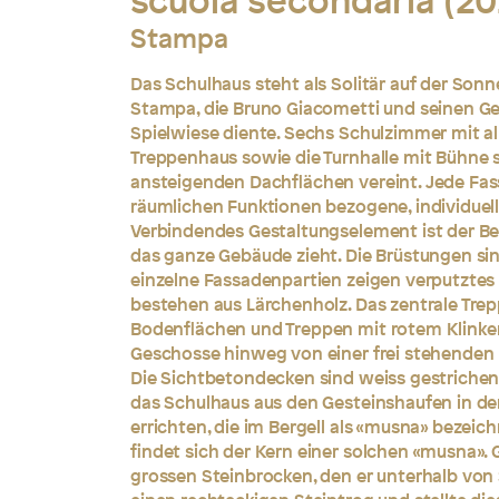
scuola secondaria (20
Stampa
Das Schulhaus steht als Solitär auf der Son
Stampa, die Bruno Giacometti und seinen Ge
Spielwiese diente. Sechs Schulzimmer mit a
Treppenhaus sowie die Turnhalle mit Bühne 
ansteigenden Dachflächen vereint. Jede Fass
räumlichen Funktionen bezogene, individuel
Verbindendes Gestaltungselement ist der Berg
das ganze Gebäude zieht. Die Brüstungen sin
einzelne Fassadenpartien zeigen verputztes
bestehen aus Lärchenholz. Das zentrale Tre
Bodenflächen und Treppen mit rotem Klinker 
Geschosse hinweg von einer frei stehenden
Die Sichtbetondecken sind weiss gestrichen
das Schulhaus aus den Gesteinshaufen in d
errichten, die im Bergell als «musna» bezei
findet sich der Kern einer solchen «musna».
grossen Steinbrocken, den er unterhalb vo