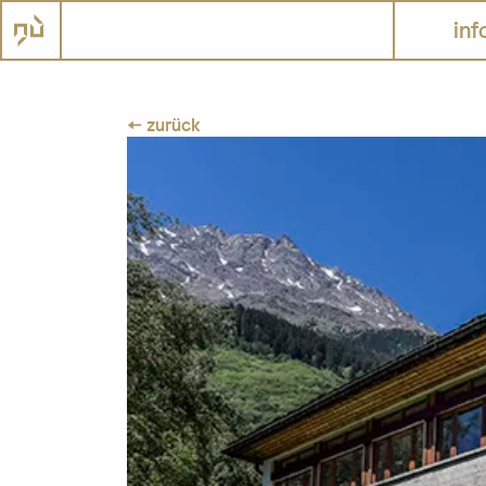
inf
← zurück