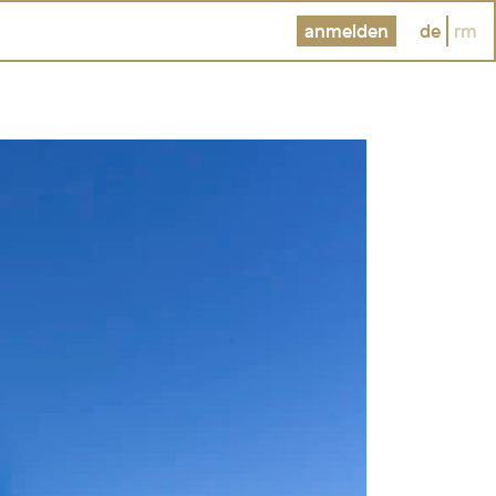
anmelden
de
rm