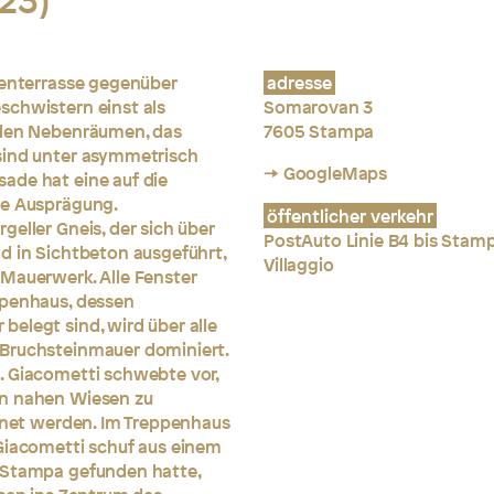
23)
nenterrasse gegenüber
adresse
schwistern einst als
Somarovan 3
llen Nebenräumen, das
7605 Stampa
sind unter asymmetrisch
→ GoogleMaps
ade hat eine auf die
le Ausprägung.
öffentlicher verkehr
eller Gneis, der sich über
PostAuto Linie B4 bis Stamp
d in Sichtbeton ausgeführt,
Villaggio
 Mauerwerk. Alle Fenster
ppenhaus, dessen
belegt sind, wird über alle
 Bruchsteinmauer dominiert.
. Giacometti schwebte vor,
en nahen Wiesen zu
chnet werden. Im Treppenhaus
 Giacometti schuf aus einem
n Stampa gefunden hatte,