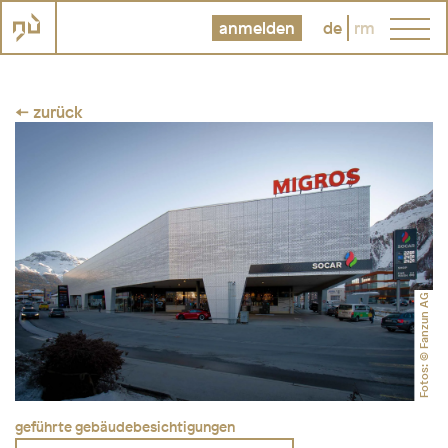
anmelden
de
rm
← zurück
Fotos: © Fanzun AG
geführte gebäudebesichtigungen