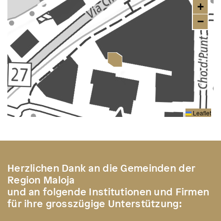
+
−
Leaflet
Herzlichen Dank an die Gemeinden der
Region Maloja
und an folgende Institutionen und Firmen
für ihre grosszügige Unterstützung: