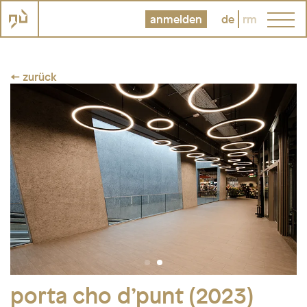
anmelden
de
rm
← zurück
porta cho d’punt (2023)