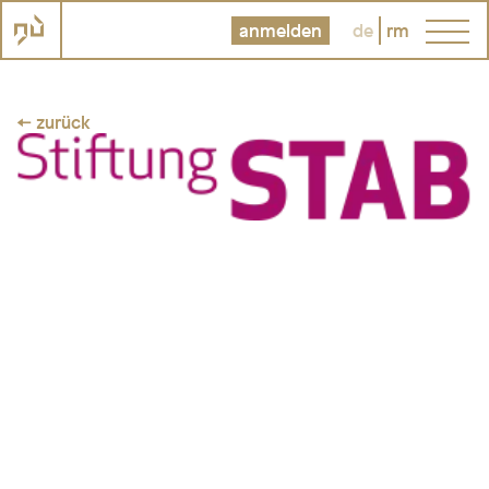
anmelden
de
rm
← zurück