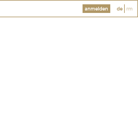
anmelden
de
rm