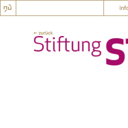
inf
← zurück