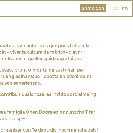
anmelden
de
rm
ratuors voluntaris es que pussibel per la
 – viver la cultura da fabrica» d’avrir
ordscher in quellas guidas gratuitas.
 füssast pront o pronta da sustgnair per
rs Engiadina? Que’T spetta ün evenimaint
nouvas experienzas.
 contribuir qualchosa, es invido cordielmaing
a famiglia Open Doors ed annunzcha’T tar
gadin.org
r organiser cun Te duos dis inschmanchabels!