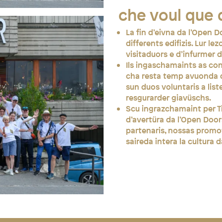
che voul que d
La fin d’eivna da l’Open Do
differents edifizis. Lur le
visitaduors e d’infurmer d
Ils ingaschamaints as co
cha resta temp avuonda da
sun duos voluntaris a list
resgurarder giavüschs.
Scu ingrazchamaint per Ti
d’avertüra da l’Open Door
partenaris, nossas promot
saireda intera la cultura 