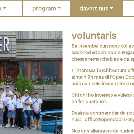
o
program
davart nus
voluntaris
Be insembel cun noss collavu
societed «Open Doors Engadin
chesas remarchablas e da sp
T’interessa l’architectura e
almain ün mez di l’Open Doo
unic cun bels inscunters e 
Chi chi ho interess e vuless
da fer quetaunt.
Dvainta commember da noss
nus:
office@opendoors-en
Nus ans allegrains da pudai