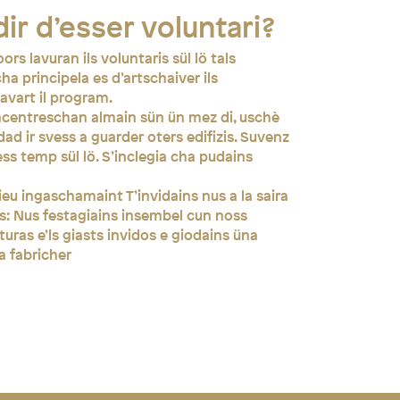
ir d’esser voluntari?
ors lavuran ils voluntaris sül lö tals
zcha principela es d’artschaiver ils
avart il program.
ncentreschan almain sün ün mez di, uschè
d ir svess a guarder oters edifizis. Suvenz
ess temp sül lö. S’inclegia cha pudains
eu ingaschamaint T’invidains nus a la saira
s: Nus festagiains insembel cun noss
uras e’ls giasts invidos e giodains üna
da fabricher